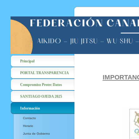
Principal
PORTAL TRANSPARENCIA
IMPORTANC
Compromiso Protec Datos
SANTIAGO OJEDA 2025
Información
Contacto
Horario
Junta de Gobierno